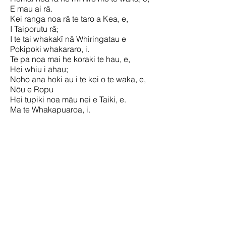
E mau ai rā.
Kei ranga noa rā te taro a Kea, e,
I Taiporutu rā;
I te tai whakakī nā Whiringatau e
Pokipoki whakararo, i.
Te pa noa mai he koraki te hau, e,
Hei whiu i ahau;
Noho ana hoki au i te kei o te waka, e,
Nōu e Ropu
Hei tupiki noa māu nei e Taiki, e.
Ma te Whakapuaroa, i.