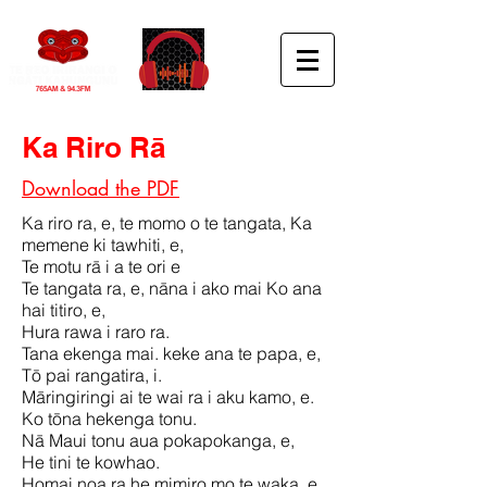
Ka Riro Rā
Download the PDF
Ka riro ra, e, te momo o te tangata, Ka
memene ki tawhiti, e,
Te motu rā i a te ori e
Te tangata ra, e, nāna i ako mai Ko ana
hai titiro, e,
Hura rawa i raro ra.
Tana ekenga mai. keke ana te papa, e,
Tō pai rangatira, i.
Māringiringi ai te wai ra i aku kamo, e.
Ko tōna hekenga tonu.
Nā Maui tonu aua pokapokanga, e,
He tini te kowhao.
Homai noa ra he mimiro mo te waka, e,